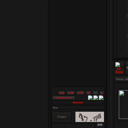
T
Автор-
pa
Иконки
200