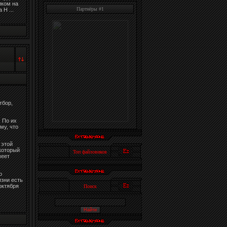
иком на
Партнёры #1
да Н
...
тбор,
 По их
му, что
 этой
 который
Топ файловиков
меет
о
изни есть
октября
Поиск