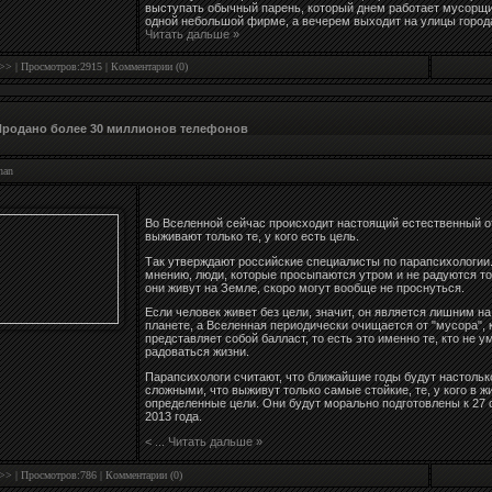
выступать обычный парень, который днем работает мусорщ
одной небольшой фирме, а вечерем выходит на улицы горо
Читать дальше »
 >>
| Просмотров:2915 |
Комментарии (0)
Продано более 30 миллионов телефонов
han
Во Вселенной сейчас происходит настоящий естественный о
выживают только те, у кого есть цель.
Так утверждают российские специалисты по парапсихологии.
мнению, люди, которые просыпаются утром и не радуются то
они живут на Земле, скоро могут вообще не проснуться.
Если человек живет без цели, значит, он является лишним на
планете, а Вселенная периодически очищается от "мусора",
представляет собой балласт, то есть это именно те, кто не у
радоваться жизни.
Парапсихологи считают, что ближайшие годы будут настольк
сложными, что выживут только самые стойкие, те, у кого в ж
определенные цели. Они будут морально подготовлены к 27 
2013 года.
<
...
Читать дальше »
 >>
| Просмотров:786 |
Комментарии (0)