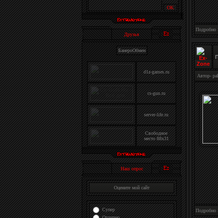
Подробно
Друзья
БанероОбмен
d1z-games.ru
Автор-
pa
cs-gun.ru
server-life.ru
Свободное
место 88x31
Наш опрос
Оцените мой сайт
Супер
Подробно
Отлично