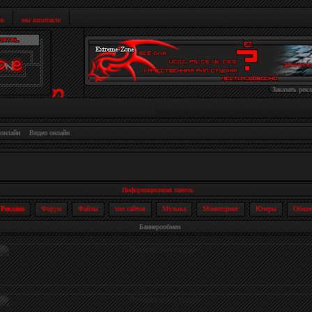
ов
мы вконтакте
Заказать рек
онлайн
Видео онлайн
Информационная панель
Реклама
Форум
Файлы
топ сайтов
Музыка
Мониторинг
Юзеры
Обще
Баннерообмен