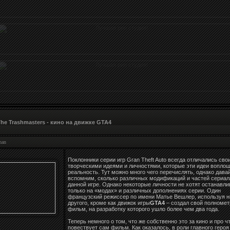
he Trashmasters - кино на движке GTA4
han
Поклонники серии игр Gran Theft Auto всегда отличались сво
творческими идеями и личностями, которые эти идеи воплощ
реальность. Тут можно много чего перечислять, однако дава
вспомним, сколько различных модификаций и частей сериал
данной игре. Однако некоторые личности не хотят останавли
только на «модах» и различных дополнениях серии. Один
французский режиссер по имени Матье Вешлер, используя н
другого, кроме как движок игры
GTA4
– создал свой полноме
фильм, на разработку которого ушло более чем два года.
Теперь немного о том, что же собственно это за кино и про ч
повествует сам фильм. Как оказалось, в роли главного героя