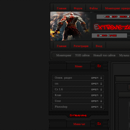
Главная
Форум
Файлы
Мониторинг сервер
Главная
Регистрация
Вход
Мониторинг
ТОП сайтов
Новый топ сайтов
Музыка 
Меню
Основ. раздел
css
Cs 1.6
Клан
Ucoz
Photoshop
Мини-чат