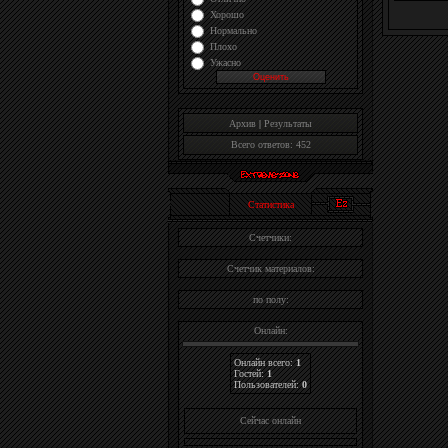
Хорошо
Нормально
Плохо
Ужасно
Архив
|
Результаты
Всего ответов: 452
Статистика
Счетчики:
Счетчик материалов:
по полу:
Онлайн:
Онлайн всего:
1
Гостей:
1
Пользователей:
0
Cейчас онлайн